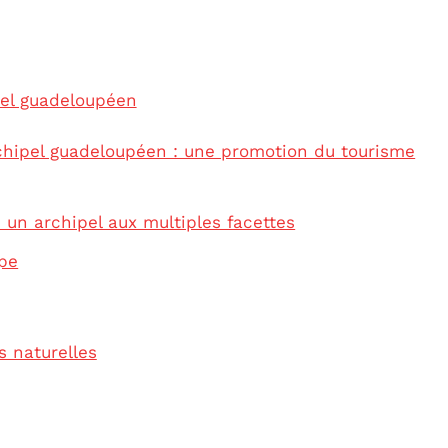
pel guadeloupéen
rchipel guadeloupéen : une promotion du tourisme
 un archipel aux multiples facettes
upe
s naturelles