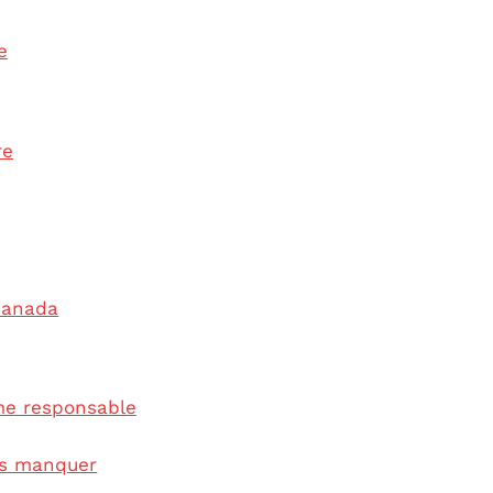
e
re
 Canada
me responsable
as manquer