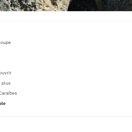
loupe
ouvrir
 plus
Caraïbes
ble