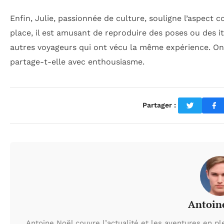
Enfin, Julie, passionnée de culture, souligne l’aspect
place, il est amusant de reproduire des poses ou des it
autres voyageurs qui ont vécu la même expérience. On 
partage-t-elle avec enthousiasme.
Partager :
Antoin
Antoine Noël couvre l’actualité et les aventures en pl