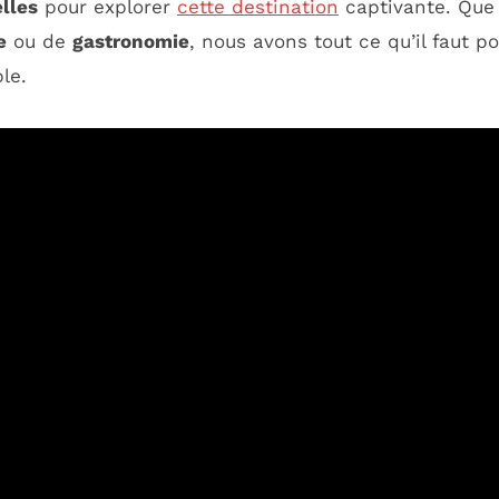
lles
pour explorer
cette destination
captivante. Que
e
ou de
gastronomie
, nous avons tout ce qu’il faut p
le.