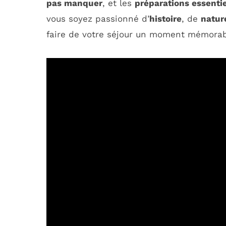
pas manquer
, et les
préparations essentie
vous soyez passionné d’
histoire
, de
natur
faire de votre séjour un moment mémorab