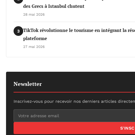
des Grecs à Istanbul chutent
28 mai 2026
TikTok révolutionne le tourisme en intégrant la rés
3
plateforme
27 mai 2026
Newsletter
Inscrivez-vous pour recevoir nos derniers articles directe
S'INS