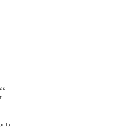
des
t
r la