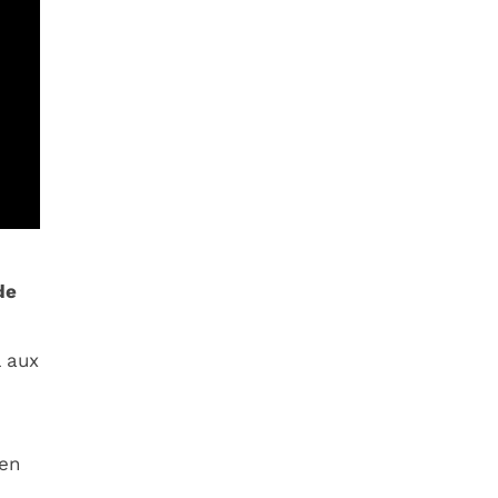
de
l aux
ien