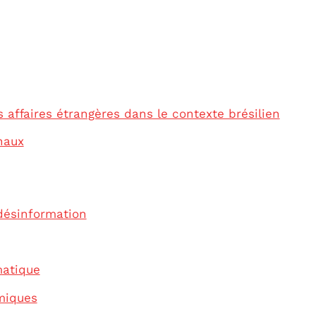
s affaires étrangères dans le contexte brésilien
onaux
désinformation
matique
miques