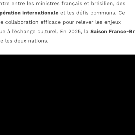
tre entre les ministres français et brésilien, des
pération internationale
et les défis communs. Ce
e collaboration efficace pour relever les enjeux
e à l’échange culturel. En 2025, la
Saison France-Br
e les deux nations.