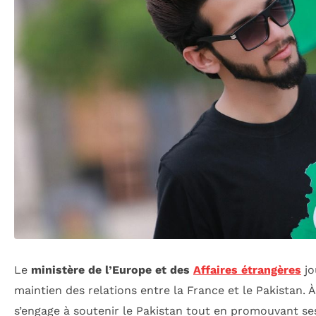
Le
ministère de l’Europe et des
Affaires étrangères
jo
maintien des relations entre la France et le Pakistan. À
s’engage à soutenir le Pakistan tout en promouvant ses