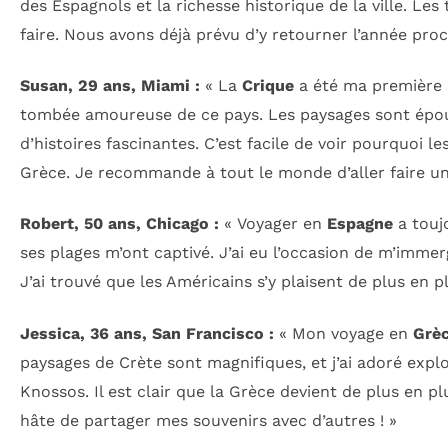
des Espagnols et la richesse historique de la ville. Les 
faire. Nous avons déjà prévu d’y retourner l’année proc
Susan, 29 ans, Miami :
« La
Crique
a été ma première d
tombée amoureuse de ce pays. Les paysages sont épou
d’histoires fascinantes. C’est facile de voir pourquoi le
Grèce. Je recommande à tout le monde d’aller faire un 
Robert, 50 ans, Chicago :
« Voyager en
Espagne
a touj
ses plages m’ont captivé. J’ai eu l’occasion de m’immerg
J’ai trouvé que les Américains s’y plaisent de plus en pl
Jessica, 36 ans, San Francisco :
« Mon voyage en
Grè
paysages de Crète sont magnifiques, et j’ai adoré explo
Knossos. Il est clair que la Grèce devient de plus en pl
hâte de partager mes souvenirs avec d’autres ! »