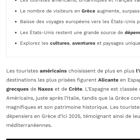
Les touristes américains, britanniques et français va
Le nombre de visiteurs en
Grèce
augmente, surpassa
Baisse des voyages européens vers les États-Unis p
Les États-Unis restent une grande source de
dépens
Explorez les
cultures
,
aventures
et paysages unique
Les touristes
américains
choisissent de plus en plus
l
destinations les plus prisées figurent
Alicante
en Espa
grecques
de
Naxos
et de
Crète
. L’Espagne est classé
Américains, juste après l’Italie, tandis que la Grèce co
magnifiques et son patrimoine historique. Les touriste
dépensiers en Grèce d’ici 2025, témoignant ainsi de le
méditerranéennes.