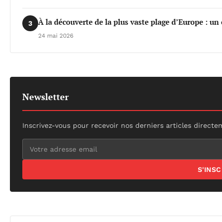
À la découverte de la plus vaste plage d’Europe : un
3
24 mai 2026
Newsletter
Inscrivez-vous pour recevoir nos derniers articles directe
S'INS