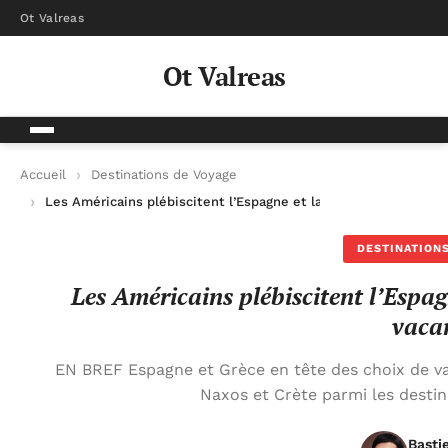
Ot Valreas
Ot Valreas
Accueil
Destinations de Voyage
Les Américains plébiscitent l’Espagne et la Grèce comme dest
DESTINATIONS
Les Américains plébiscitent l’Espa
vaca
EN BREF Espagne et Grèce en tête des choix de va
Naxos et Crète parmi les destin
Basti