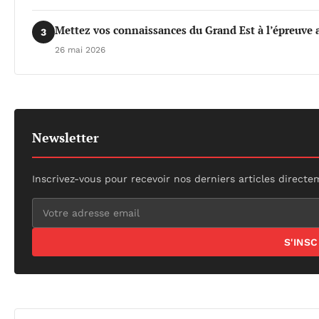
Mettez vos connaissances du Grand Est à l’épreuve a
3
26 mai 2026
Newsletter
Inscrivez-vous pour recevoir nos derniers articles directe
S'INS