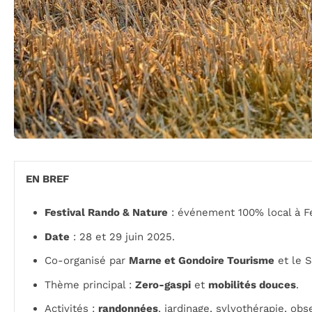
EN BREF
Festival Rando & Nature
: événement 100% local à Fe
Date
: 28 et 29 juin 2025.
Co-organisé par
Marne et Gondoire Tourisme
et le 
Thème principal :
Zero-gaspi
et
mobilités douces
.
Activités :
randonnées
, jardinage, sylvothérapie, obs