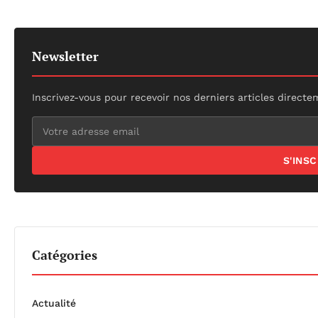
Newsletter
Inscrivez-vous pour recevoir nos derniers articles directe
S'INS
Catégories
Actualité