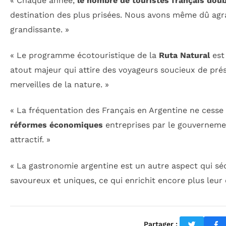
« Chaque année,
le nombre de touristes français doub
destination des plus prisées. Nous avons même dû ag
grandissante. »
« Le programme écotouristique de la
Ruta Natural
est 
atout majeur qui attire des voyageurs soucieux de pré
merveilles de la nature. »
« La fréquentation des Français en Argentine ne cess
réformes économiques
entreprises par le gouverneme
attractif. »
« La gastronomie argentine est un autre aspect qui séd
savoureux et uniques, ce qui enrichit encore plus leur 
Partager :