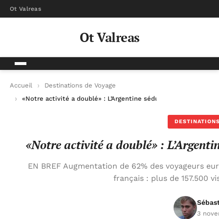
Ot Valreas
Ot Valreas
Accueil
Destinations de Voyage
«Notre activité a doublé» : L’Argentine séduit de plus en plus 
DESTINATIONS
«Notre activité a doublé» : L’Argenti
EN BREF Augmentation de 62% des voyageurs eur
français : plus de 157.500 v
Sébas
3 nove