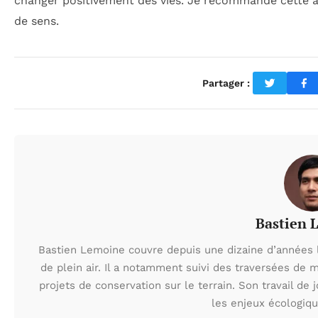
changer positivement des vies. Je recommande cette 
de sens.
Partager :
Bastien 
Bastien Lemoine couvre depuis une dizaine d’années 
de plein air. Il a notamment suivi des traversées de 
projets de conservation sur le terrain. Son travail de 
les enjeux écologiq