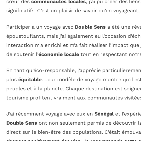
cœur des
communautés locales
, j’ai pu créer des lie
significatifs. C’est un plaisir de savoir qu’en voyagean
Participer à un voyage avec
Double Sens
a été une rév
époustouflants, mais j’ai également eu l’occasion d’é
interaction m’a enrichi et m’a fait réaliser l’impact que 
de soutenir l’
économie locale
tout en respectant notr
En tant qu’éco-responsable, j’apprécie particulièreme
plus
équitable
. Leur modèle de voyage montre qu’il es
peuples et à la planète. Chaque destination est soigne
tourisme profitent vraiment aux communautés visitées,
J’ai récemment voyagé avec eux en
Sénégal
et l’expéri
Double Sens
ont non seulement permis de découvrir la
direct sur le bien-être des populations. C’était émouv