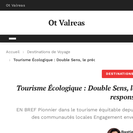
Ot Valreas
Ot Valreas
Accueil
Destinations de Voyage
Tourisme Écologique : Double Sens, le précurseur des voyages
DESTINATIONS
Tourisme Écologique : Double Sens, l
respon
EN BREF Pionnier dans le tourisme équitable dep
des communautés locales Engagement enve
Basti