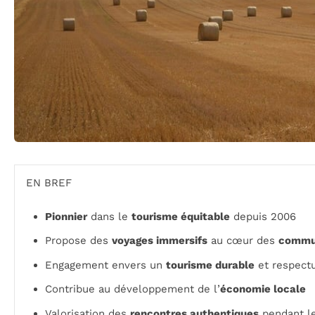
EN BREF
Pionnier
dans le
tourisme équitable
depuis 2006
Propose des
voyages immersifs
au cœur des
commun
Engagement envers un
tourisme durable
et respect
Contribue au développement de l’
économie locale
Valorisation des
rencontres authentiques
pendant l