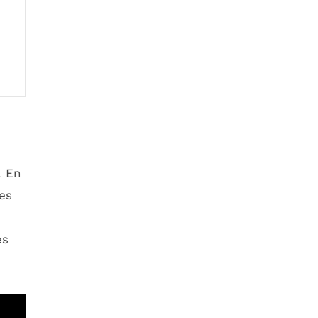
. En
es
es