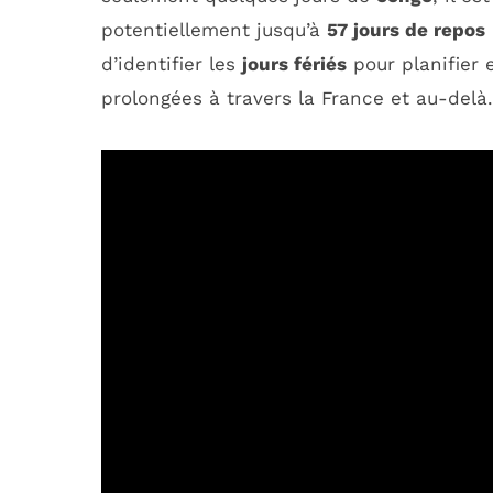
potentiellement jusqu’à
57 jours de repos
d’identifier les
jours fériés
pour planifier 
prolongées à travers la France et au-delà.