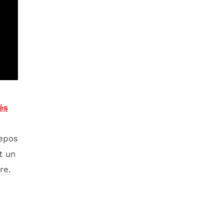
iés
repos
t un
re.