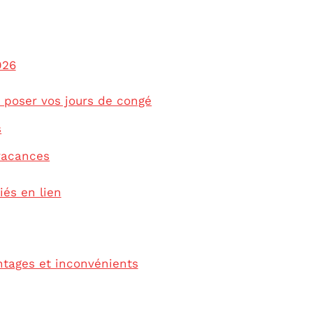
026
r poser vos jours de congé
s
vacances
iés en lien
antages et inconvénients