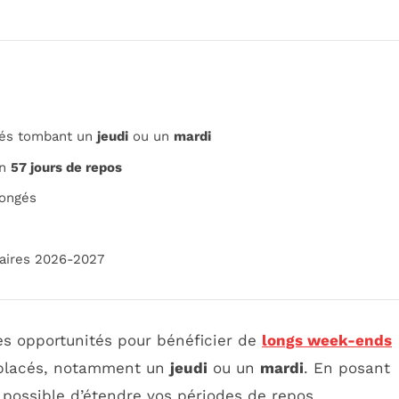
riés tombant un
jeudi
ou un
mardi
n
57 jours de repos
congés
aires 2026-2027
es opportunités pour bénéficier de
longs week-ends
t placés, notamment un
jeudi
ou un
mardi
. En posant
st possible d’étendre vos périodes de repos,