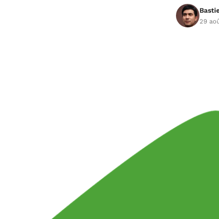
Basti
29 ao