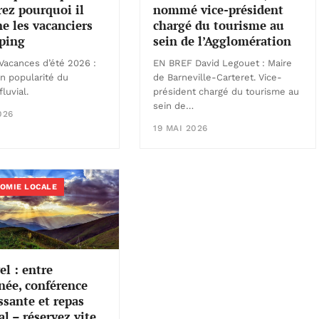
nommé vice-président
ez pourquoi il
chargé du tourisme au
e les vacanciers
sein de l’Agglomération
ping
EN BREF David Legouet : Maire
acances d’été 2026 :
de Barneville-Carteret. Vice-
n popularité du
président chargé du tourisme au
luvial.
sein de…
026
19 MAI 2026
OMIE LOCALE
el : entre
née, conférence
ssante et repas
al – réservez vite