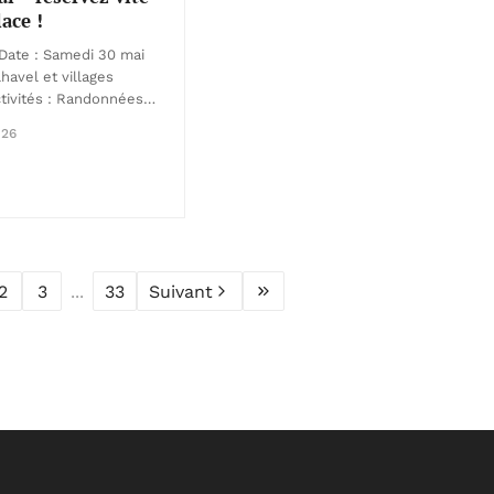
lace !
Date : Samedi 30 mai
lhavel et villages
ctivités : Randonnées…
026
2
3
...
33
Suivant