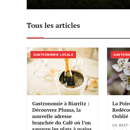
Tous les articles
GASTRONOMIE LOCALE
GASTRON
Gastronomie à Biarritz :
La Poir
Découvrez Pluma, la
Redéco
nouvelle adresse
Oublié 
branchée du Café où l’on
EN BREF P
savoure les plats à mains