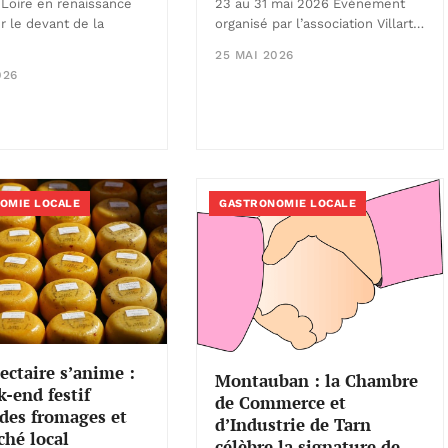
 Loire en renaissance
23 au 31 mai 2026 Événement
r le devant de la
organisé par l’association Villart…
25 MAI 2026
026
OMIE LOCALE
GASTRONOMIE LOCALE
ectaire s’anime :
Montauban : la Chambre
-end festif
de Commerce et
des fromages et
d’Industrie de Tarn
hé local
célèbre la signature de