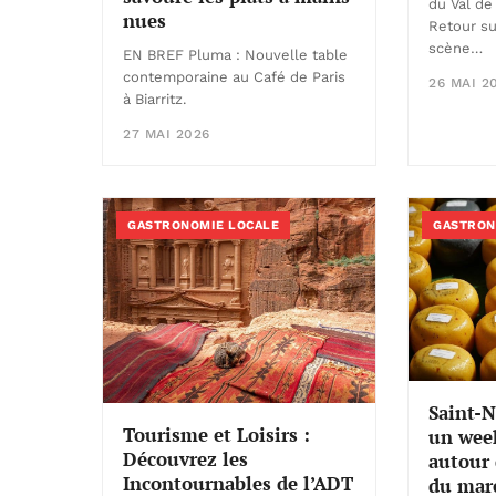
du Val de
nues
Retour su
scène…
EN BREF Pluma : Nouvelle table
contemporaine au Café de Paris
26 MAI 2
à Biarritz.
27 MAI 2026
GASTRONOMIE LOCALE
GASTRON
Saint-N
Tourisme et Loisirs :
un week
Découvrez les
autour 
Incontournables de l’ADT
du marc