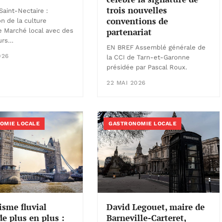
trois nouvelles
aint-Nectaire :
conventions de
on de la culture
partenariat
 Marché local avec des
urs…
EN BREF Assemblé générale de
026
la CCI de Tarn-et-Garonne
présidée par Pascal Roux.
22 MAI 2026
OMIE LOCALE
GASTRONOMIE LOCALE
David Legouet, maire de
isme fluvial
Barneville-Carteret,
de plus en plus :