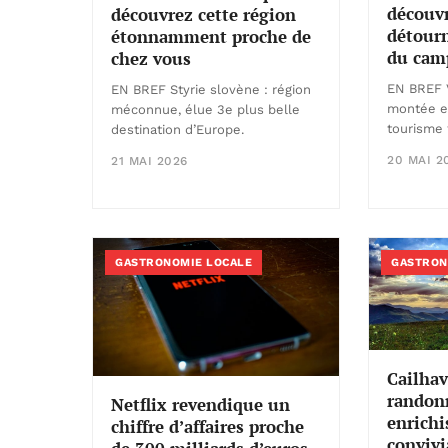
découvr
découvrez cette région
détourn
étonnamment proche de
du cam
chez vous
EN BREF V
EN BREF Styrie slovène : région
montée e
méconnue, élue 3e plus belle
tourisme f
destination d’Europe.
20 MAI 2
21 MAI 2026
GASTRONOMIE LOCALE
GASTRON
Cailhav
randon
Netflix revendique un
enrichi
chiffre d’affaires proche
convivi