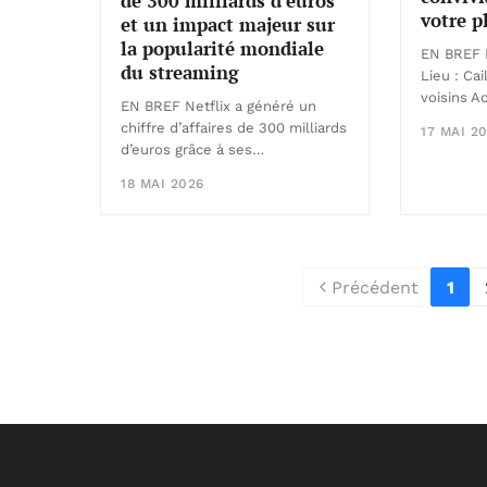
de 300 milliards d’euros
votre p
et un impact majeur sur
la popularité mondiale
EN BREF 
du streaming
Lieu : Cai
voisins A
EN BREF Netflix a généré un
chiffre d’affaires de 300 milliards
17 MAI 2
d’euros grâce à ses…
18 MAI 2026
Précédent
1