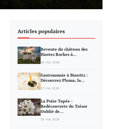
Articles populaires
Revente du château des
Hautes Roches à…
28 mai 2026
Gastronomie à Biarritz :
Découvrez Pluma, la…
27 mai 2026
La Poire Tapée :
Redécouverte du Trésor
Oublié de…
26 mai 2026