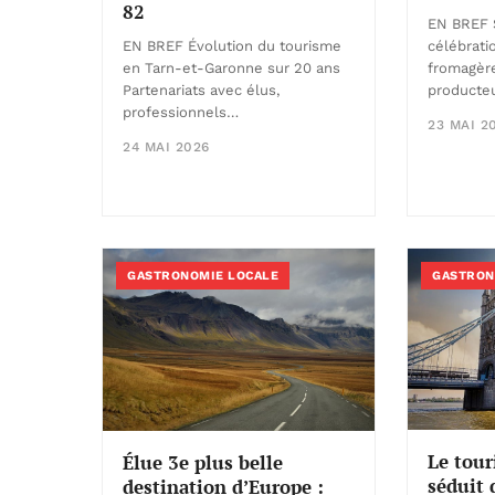
82
EN BREF S
célébrati
EN BREF Évolution du tourisme
fromagère
en Tarn-et-Garonne sur 20 ans
producte
Partenariats avec élus,
professionnels…
23 MAI 2
24 MAI 2026
GASTRONOMIE LOCALE
GASTRON
Le tour
Élue 3e plus belle
séduit 
destination d’Europe :