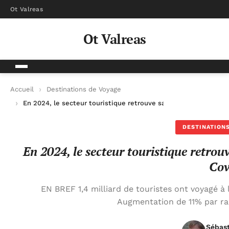
Ot Valreas
Ot Valreas
Accueil
Destinations de Voyage
En 2024, le secteur touristique retrouve sa vigueur d’avant l
DESTINATIONS
En 2024, le secteur touristique retro
Cov
EN BREF 1,4 milliard de touristes ont voyagé à l
Augmentation de 11% par r
Sébas