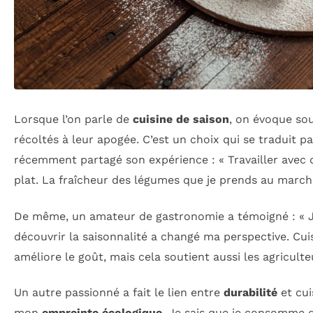
Lorsque l’on parle de
cuisine de saison
, on évoque sou
récoltés à leur apogée. C’est un choix qui se traduit pa
récemment partagé son expérience : « Travailler avec
plat. La fraîcheur des légumes que je prends au marché
De même, un amateur de gastronomie a témoigné : « J’
découvrir la saisonnalité a changé ma perspective. Cui
améliore le goût, mais cela soutient aussi les agriculte
Un autre passionné a fait le lien entre
durabilité
et cui
mon
empreinte écologique
. Je sais que je consomme d