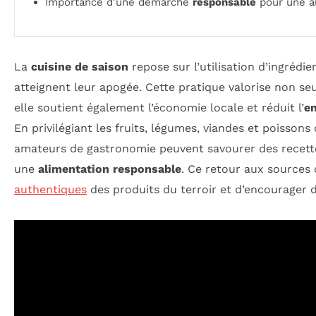
Importance d’une démarche
responsable
pour une al
La
cuisine de saison
repose sur l’utilisation d’ingrédi
atteignent leur apogée. Cette pratique valorise non s
elle soutient également l’économie locale et réduit l’
e
En privilégiant les fruits, légumes, viandes et poissons
amateurs de gastronomie peuvent savourer des recet
une
alimentation responsable
. Ce retour aux sources 
authentiques
des produits du terroir et d’encourager 