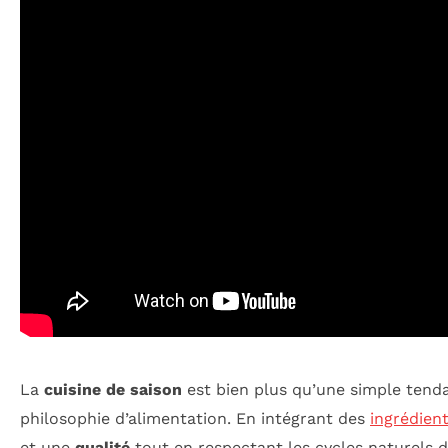
La
cuisine de saison
est bien plus qu’une simple tenda
philosophie d’alimentation. En intégrant des
ingrédien
et une
qualité
tout en respectant les cycles naturels d