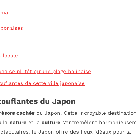
ama
japonaises
n locale
onaise plutôt qu’une plage balinaise
uflantes de cette ville japonaise
touflantes du Japon
résors cachés
du Japon. Cette incroyable destinatio
ù la
nature
et la
culture
s’entremêlent harmonieusem
taculaires, le Japon offre des lieux idéaux pour la