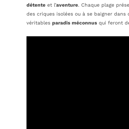
détente
et l’
aventure
. Chaque plage prése
des criques isolées ou à se baigner dans d
véritables
paradis méconnus
qui feront d