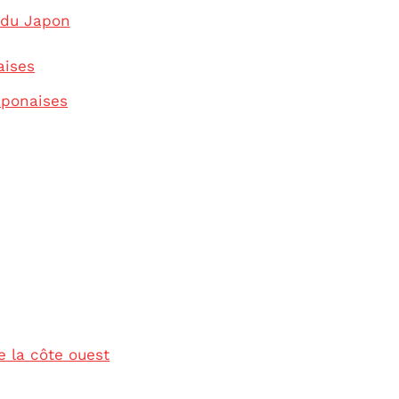
 du Japon
aises
aponaises
e la côte ouest