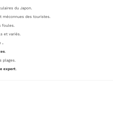
ulaires du Japon.
 méconnues des touristes.
 foules.
s et variés.
le
.
tes
.
s plages.
de expert
.