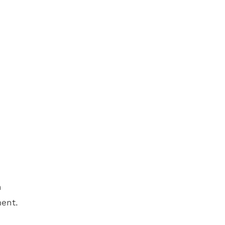
n
ent.