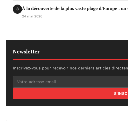
À la découverte de la plus vaste plage d’Europe : un
3
24 mai 2026
Newsletter
Inscrivez-vous pour recevoir nos derniers articles directe
S'INS