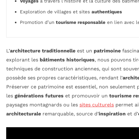
Voyages
à travers l’histoire et la culture des bâtime
Exploration de villages et sites
authentiques
Promotion d’un
tourisme responsable
en lien avec l
L’
architecture traditionnelle
est un
patrimoine
fascina
explorant les
bâtiments historiques
, nous pouvons tir
techniques de construction anciennes, qui sont souve
possède ses propres caractéristiques, rendant l’
archit
Préserver ce patrimoine est essentiel, non seulement 
les
générations futures
et promouvoir un
tourisme re
paysages montagnards ou les
sites culturels
permet ai
architecturale
remarquable, source d’
inspiration
et d’