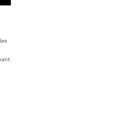
les
nant