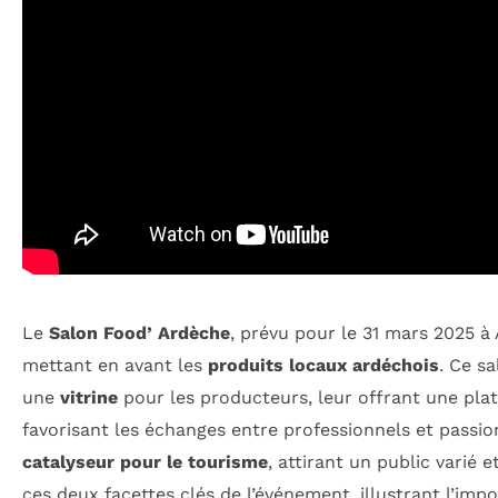
Le
Salon Food’ Ardèche
, prévu pour le 31 mars 2025 
mettant en avant les
produits locaux ardéchois
. Ce s
une
vitrine
pour les producteurs, leur offrant une plat
favorisant les échanges entre professionnels et passio
catalyseur pour le tourisme
, attirant un public varié 
ces deux facettes clés de l’événement, illustrant l’i