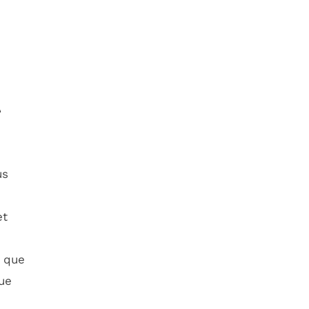
r
us
et
s que
ue