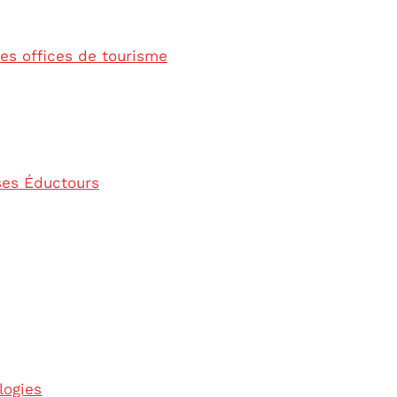
les offices de tourisme
ses Éductours
logies