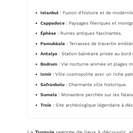
Istanbul
: Fusion d’histoire et de modernit
Cappadoce
: Paysages féeriques et montgo
Éphèse
: Ruines antiques fascinantes.
Pamukkale
: Terrasses de travertin emblé
Antalya
: Station balnéaire prisée au bord 
Bodrum
: Vie nocturne animée et plages m
Izmir
: Ville cosmopolite avec un riche pat
Safranbolu
: Charmante ville historique.
Sumela
: Monastère perchée sur les falais
Troie
: Site archéologique légendaire à déc
La
Turquie
regorge de lieux à découvrir, a