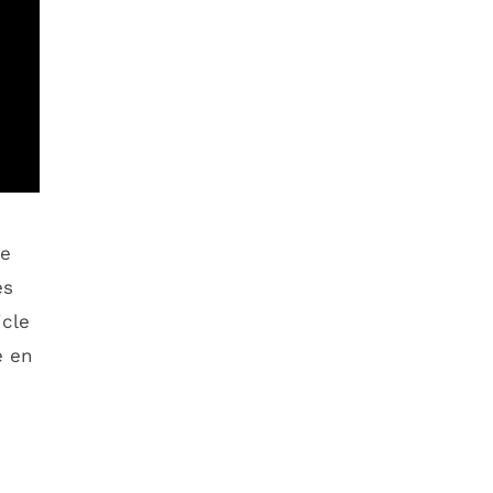
ue
es
icle
e en