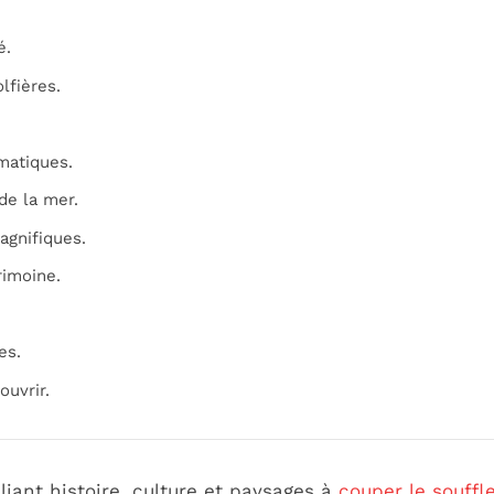
é.
lfières.
matiques.
de la mer.
agnifiques.
rimoine.
es.
ouvrir.
lliant histoire, culture et paysages à
couper le souffl