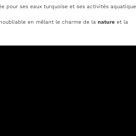
e pour ses eaux turquoise et ses activités aquatique
inoubliable en mêlant le charme de la
nature
et la