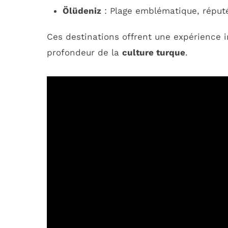
Ölüdeniz
: Plage emblématique, réputé
Ces destinations offrent une expérience 
profondeur de la
culture turque
.