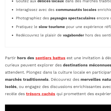
Goûtez aux
délices locaux
dans des marchés traditi
Interagissez avec des
communautés locales
enrichi
Photographiez des
paysages spectaculaires
encore 
Pratiquez le
slow tourisme
pour une expérience réfl
Redécouvrez le plaisir de
vagabonder
hors des senti
Partir
hors des
sentiers battus
est une invitation à dé
curieux peuvent explorer des
destinations méconnue
attendent. Plongez dans la culture locale en participa
marchés traditionnels
. Découvrez des
merveilles natu
isolés
, ou engagez des discussions enrichissantes ave
recèle des
trésors cachés
qui promettent des expérien