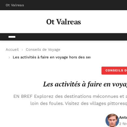
Ot Valreas
Ot Valreas
Accueil
Conseils de Voyage
Les activités à faire en voyage hors des sentiers battus
CONSEILS D
Les activités à faire en voy
EN BREF Explorez des destinations méconnues et 
loin des foules. Visitez des villages pittore
Ant
2 fé