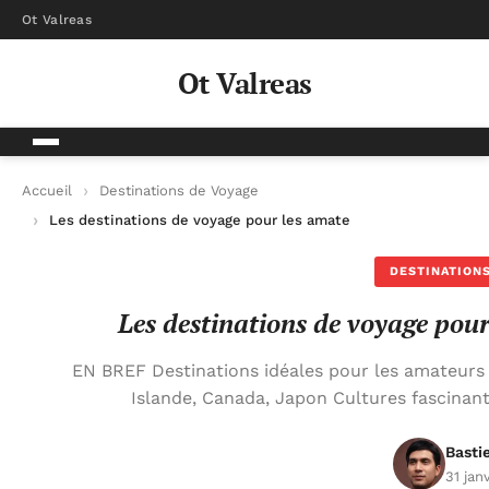
Ot Valreas
Ot Valreas
Accueil
Destinations de Voyage
Les destinations de voyage pour les amateurs de photographi
DESTINATIONS
Les destinations de voyage pou
EN BREF Destinations idéales pour les amateurs 
Islande, Canada, Japon Cultures fascinan
Basti
31 jan