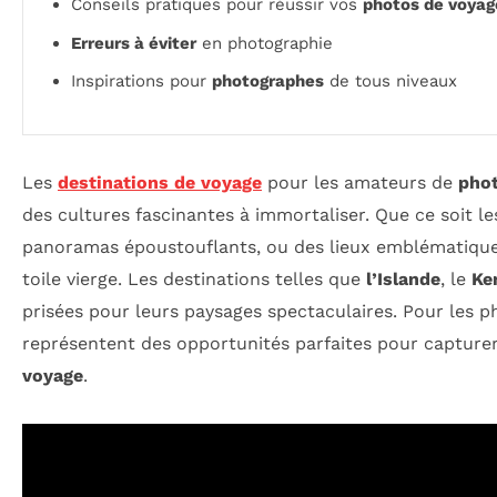
Conseils pratiques pour réussir vos
photos de voyag
Erreurs à éviter
en photographie
Inspirations pour
photographes
de tous niveaux
Les
destinations de voyage
pour les amateurs de
pho
des cultures fascinantes à immortaliser. Que ce soit l
panoramas époustouflants, ou des lieux emblémati
toile vierge. Les destinations telles que
l’Islande
, le
Ke
prisées pour leurs paysages spectaculaires. Pour les p
représentent des opportunités parfaites pour captur
voyage
.