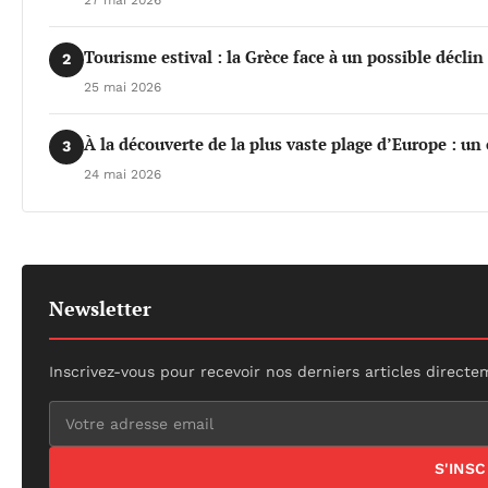
Tourisme estival : la Grèce face à un possible déclin 
2
25 mai 2026
À la découverte de la plus vaste plage d’Europe : un
3
24 mai 2026
Newsletter
Inscrivez-vous pour recevoir nos derniers articles directe
S'INS