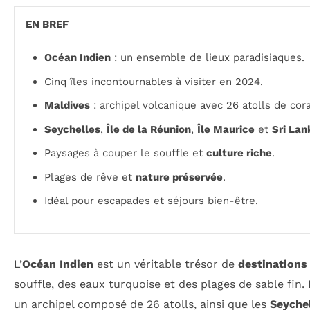
EN BREF
Océan Indien
: un ensemble de lieux paradisiaques.
Cinq îles incontournables à visiter en 2024.
Maldives
: archipel volcanique avec 26 atolls de cora
Seychelles
,
Île de la Réunion
,
Île Maurice
et
Sri Lan
Paysages à couper le souffle et
culture riche
.
Plages de rêve et
nature préservée
.
Idéal pour escapades et séjours bien-être.
L’
Océan Indien
est un véritable trésor de
destinations
souffle, des eaux turquoise et des plages de sable fin. 
un archipel composé de 26 atolls, ainsi que les
Seyche