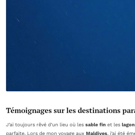
Témoignages sur les destinations par
J’ai toujours rêvé d’un lieu où les
sable fin
et les
lagon
parfaite. Lors de mon voyage aux
Maldives
, j’ai été é