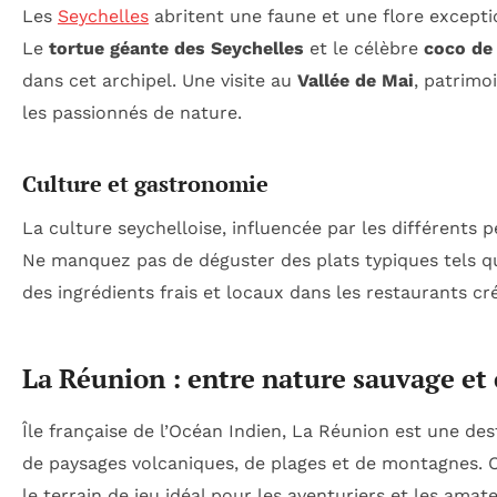
Les
Seychelles
abritent une faune et une flore except
Le
tortue géante des Seychelles
et le célèbre
coco de
dans cet archipel. Une visite au
Vallée de Mai
, patrimo
les passionnés de nature.
Culture et gastronomie
La culture seychelloise, influencée par les différents pe
Ne manquez pas de déguster des plats typiques tels q
des ingrédients frais et locaux dans les restaurants cr
La Réunion : entre nature sauvage et 
Île française de l’Océan Indien, La Réunion est une de
de paysages volcaniques, de plages et de montagnes. C
le terrain de jeu idéal pour les aventuriers et les amat