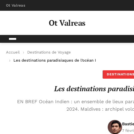
Ot Valreas
Ot Valreas
Accueil
Destinations de Voyage
Les destinations paradisiaques de l’océan Indien
DESTINATIONS
Les destinations paradis
EN BREF Océan Indien : un ensemble de lieux parad
2024. Maldives : archipel vol
Basti
7 févr