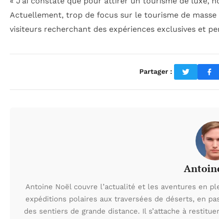
« J’ai constaté que pour attirer un tourisme de luxe,
Actuellement, trop de focus sur le tourisme de masse 
visiteurs recherchant des expériences exclusives et pe
Partager :
Antoin
Antoine Noël couvre l’actualité et les aventures en pl
expéditions polaires aux traversées de déserts, en p
des sentiers de grande distance. Il s’attache à restituer