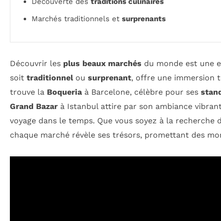
Découverte des
traditions culinaires
Marchés traditionnels et
surprenants
Découvrir les
plus beaux marchés
du monde est une ex
soit
traditionnel
ou
surprenant
, offre une immersion t
trouve la
Boqueria
à Barcelone, célèbre pour ses
stan
Grand Bazar
à Istanbul attire par son ambiance vibrant
voyage dans le temps. Que vous soyez à la recherche 
chaque marché révèle ses trésors, promettant des mom