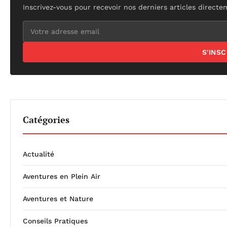
Inscrivez-vous pour recevoir nos derniers articles directe
S'INS
Catégories
Actualité
Aventures en Plein Air
Aventures et Nature
Conseils Pratiques