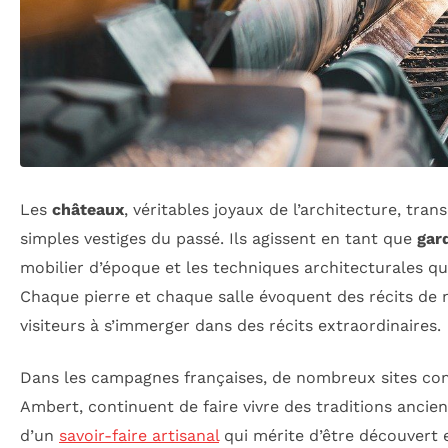
Les
châteaux
, véritables joyaux de l’architecture, tr
simples vestiges du passé. Ils agissent en tant que
gar
mobilier d’époque et les techniques architecturales q
Chaque pierre et chaque salle évoquent des récits de nob
visiteurs à s’immerger dans des récits extraordinaires.
Dans les campagnes françaises, de nombreux sites co
Ambert, continuent de faire vivre des traditions ancie
d’un
savoir-faire artisanal
qui mérite d’être découvert e