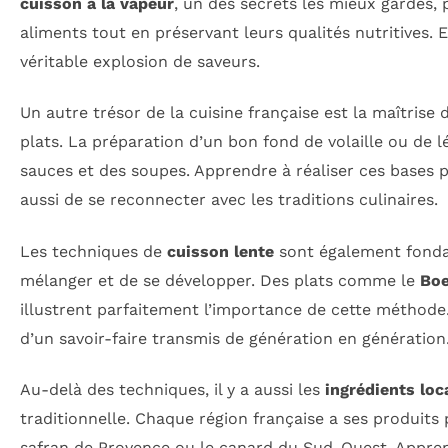
cuisson à la vapeur
, un des secrets les mieux gardés, 
aliments tout en préservant leurs qualités nutritives.
véritable explosion de saveurs.
Un autre trésor de la cuisine française est la maîtrise
plats. La préparation d’un bon fond de volaille ou de 
sauces et des soupes. Apprendre à réaliser ces bases 
aussi de se reconnecter avec les traditions culinaires.
Les techniques de
cuisson lente
sont également fonda
mélanger et de se développer. Des plats comme le
Boe
illustrent parfaitement l’importance de cette méthode. 
d’un savoir-faire transmis de génération en génération
Au-delà des techniques, il y a aussi les
ingrédients loc
traditionnelle. Chaque région française a ses produits
safran de Provence ou le canard du Sud-Ouest. Appren