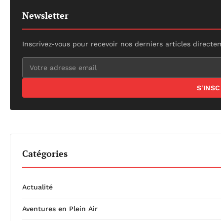
Newsletter
Inscrivez-vous pour recevoir nos derniers articles directe
S'INS
Catégories
Actualité
Aventures en Plein Air