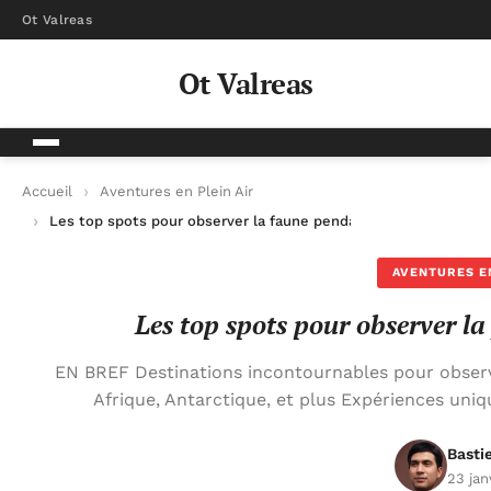
Ot Valreas
Ot Valreas
Accueil
Aventures en Plein Air
Les top spots pour observer la faune pendant vos aventures
AVENTURES EN
Les top spots pour observer l
EN BREF Destinations incontournables pour observ
Afrique, Antarctique, et plus Expériences un
Basti
23 jan