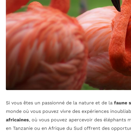
Si vous êtes un passionné de la nature et de la
faune 
monde où vous pouvez vivre des expériences inoubliab
africaines
, où vous pouvez apercevoir des éléphants ma
en Tanzanie ou en Afrique du Sud offrent des opportu