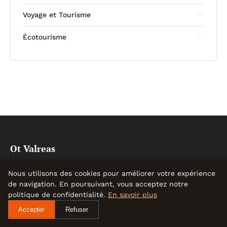
Voyage et Tourisme
Écotourisme
Ot Valreas
Le voyage, une passion à partager
Nous utilisons des cookies pour améliorer votre expérience
de navigation. En poursuivant, vous acceptez notre
politique de confidentialité.
En savoir plus
Catégories
Accepter
Refuser
Actualité