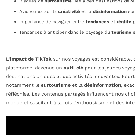
Risques de
surtourisme
liés à des destinations deve
Avis variés sur la
créativité
et la
désinformation
sur
Importance de naviguer entre
tendances
et
réalité
p
Tendances à anticiper dans le paysage du
tourisme
e
L’impact de TikTok
sur nos voyages est considérable, 
plateforme, devenue un
outil clé
pour les jeunes voyag
destinations uniques et des activités innovantes. Pour
notamment le
surtourisme
et la
désinformation
, exa
réfléchies. Les contenus partagés influencent nos choi
monde et suscitant à la fois l’enthousiasme et des int