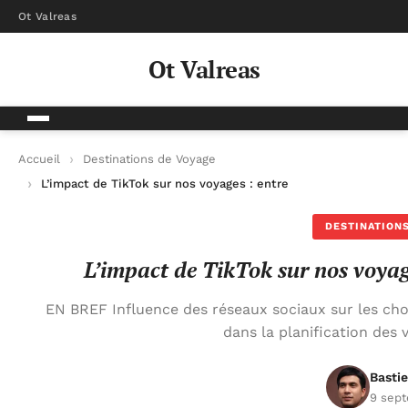
Ot Valreas
Ot Valreas
Accueil
Destinations de Voyage
L’impact de TikTok sur nos voyages : entre inspirations et déri
DESTINATIONS
L’impact de TikTok sur nos voyage
EN BREF Influence des réseaux sociaux sur les choi
dans la planification des
Basti
9 sep