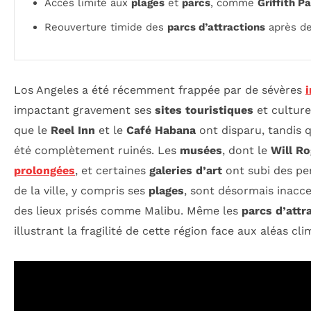
Accès limité aux
plages
et
parcs
, comme
Griffith P
Reouverture timide des
parcs d’attractions
après de
Los Angeles a été récemment frappée par de sévères
impactant gravement ses
sites touristiques
et cultur
que le
Reel Inn
et le
Café Habana
ont disparu, tandis
été complètement ruinés. Les
musées
, dont le
Will Ro
prolongées
, et certaines
galeries d’art
ont subi des per
de la ville, y compris ses
plages
, sont désormais inacce
des lieux prisés comme Malibu. Même les
parcs d’attr
illustrant la fragilité de cette région face aux aléas cl