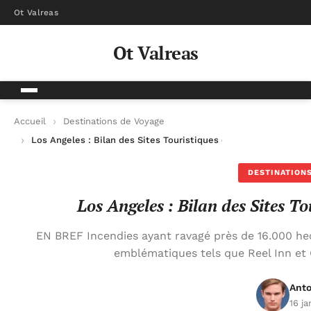
Ot Valreas
Ot Valreas
Accueil
Destinations de Voyage
Los Angeles : Bilan des Sites Touristiques et Culturels Affect
DESTINATIONS
Los Angeles : Bilan des Sites To
EN BREF Incendies ayant ravagé près de 16.000 he
emblématiques tels que Reel Inn et
Anto
16 j