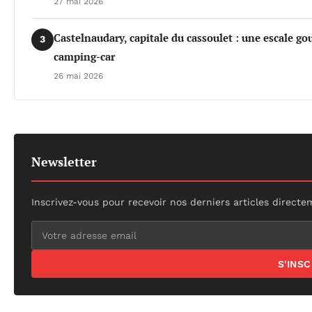
27 mai 2026
Castelnaudary, capitale du cassoulet : une escale 
3
camping-car
26 mai 2026
Newsletter
Inscrivez-vous pour recevoir nos derniers articles directe
S'INS