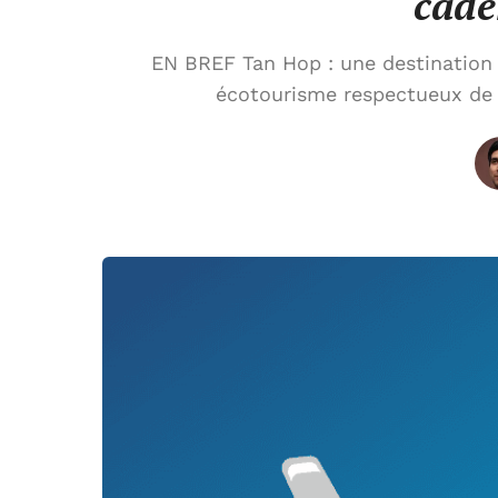
cade
EN BREF Tan Hop : une destination
écotourisme respectueux de l