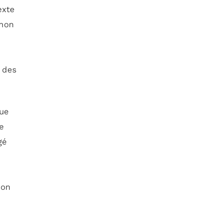
exte
 non
 des
oue
e
gé
ion