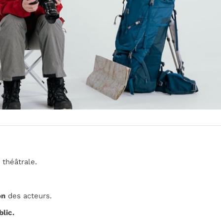
 théâtrale.
on
des acteurs.
lic.