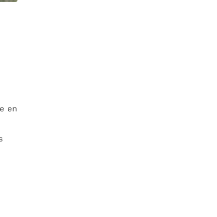
se en
s