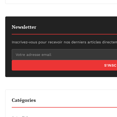
Newsletter
Inscrivez-vous pour recevoir nos derniers articles directe
S'INS
Catégories