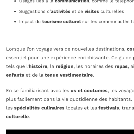
Usages liés à la
communication
, comme le téléphon
Suggestions d’
activités
et de
visites
culturelles
Impact du
tourisme culturel
sur les communautés l
Lorsque l’on voyage vers de nouvelles destinations,
co
essentiel pour une expérience enrichissante. Ce guide 
tels que l’
histoire
, la
religion
, les horaires des
repas
, 
enfants
et de la
tenue vestimentaire
.
En se familiarisant avec les
us et coutumes
, les voyag
plus facilement dans la vie quotidienne des habitants.
les
spécialités culinaires
locales et les
festivals
, tran
culturelle
.