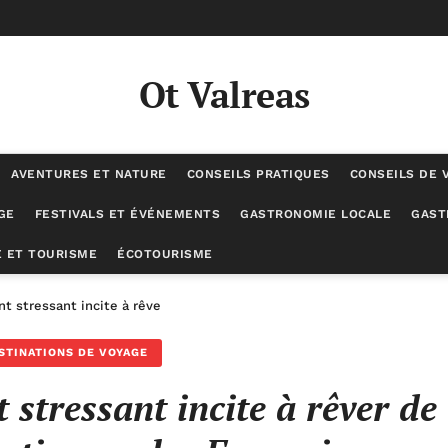
Ot Valreas
AVENTURES ET NATURE
CONSEILS PRATIQUES
CONSEILS DE 
GE
FESTIVALS ET ÉVÉNEMENTS
GASTRONOMIE LOCALE
GAST
 ET TOURISME
ÉCOTOURISME
 stressant incite à rêver de nouvelles destinations» : les Français s
STINATIONS DE VOYAGE
stressant incite à rêver de