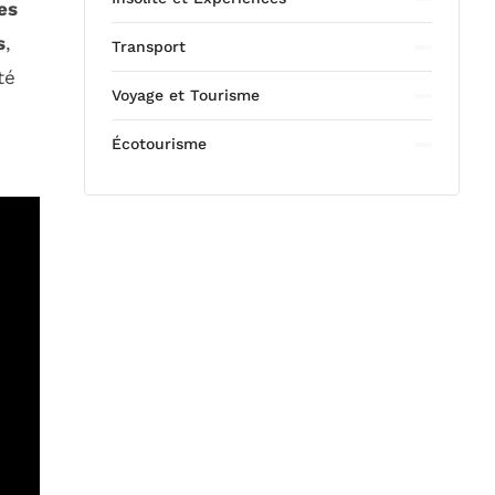
es
s
,
Transport
té
Voyage et Tourisme
Écotourisme