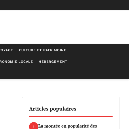
VOYAGE
CULTURE ET PATRIMOINE
RONOMIE LOCALE
HÉBERGEMENT
e projettent déjà vers leurs escapades de la Toussaint
Articles populaires
La montée en popularité des
1