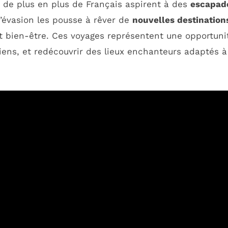
, de plus en plus de Français aspirent à des
escapad
d’évasion les pousse à rêver de
nouvelles destination
 et bien-être. Ces voyages représentent une opportuni
diens, et redécouvrir des lieux enchanteurs adaptés à