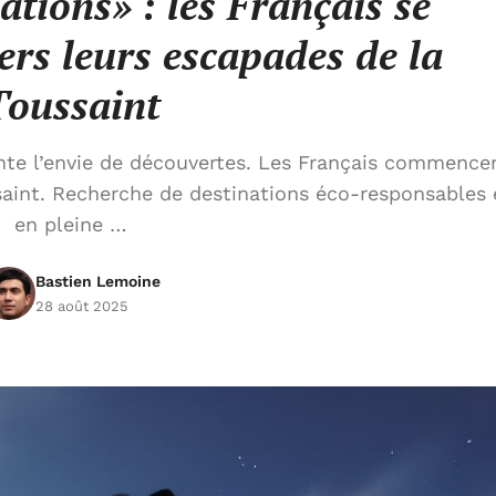
ations» : les Français se
vers leurs escapades de la
Toussaint
te l’envie de découvertes. Les Français commence
ssaint. Recherche de destinations éco-responsables 
en pleine …
Bastien Lemoine
28 août 2025