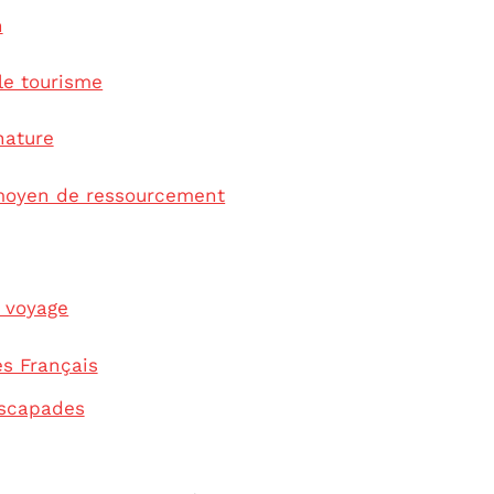
n
le tourisme
nature
 moyen de ressourcement
 voyage
es Français
escapades