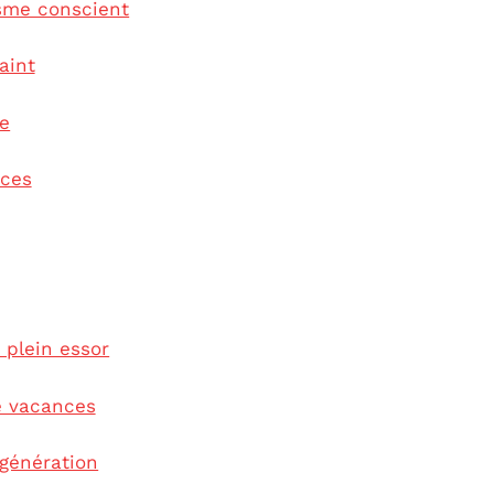
isme conscient
aint
se
nces
 plein essor
e vacances
génération