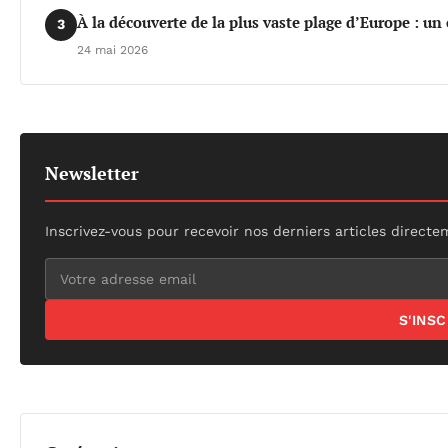
À la découverte de la plus vaste plage d’Europe : un
3
24 mai 2026
Newsletter
Inscrivez-vous pour recevoir nos derniers articles directe
S'INS