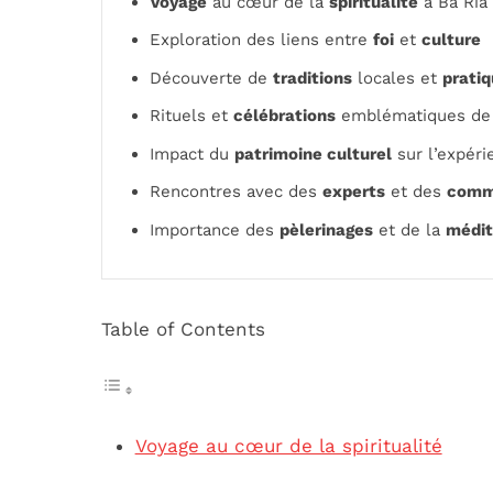
Voyage
au cœur de la
spiritualité
à Bà Ria
Exploration des liens entre
foi
et
culture
Découverte de
traditions
locales et
pratiq
Rituels et
célébrations
emblématiques de 
Impact du
patrimoine culturel
sur l’expéri
Rencontres avec des
experts
et des
comm
Importance des
pèlerinages
et de la
médit
Table of Contents
Voyage au cœur de la spiritualité