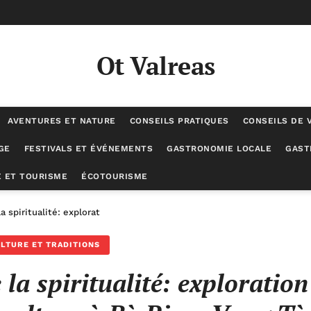
Ot Valreas
AVENTURES ET NATURE
CONSEILS PRATIQUES
CONSEILS DE 
GE
FESTIVALS ET ÉVÉNEMENTS
GASTRONOMIE LOCALE
GAST
 ET TOURISME
ÉCOTOURISME
a spiritualité: exploration des liens entre foi et culture à Bà Ria – Vu
LTURE ET TRADITIONS
la spiritualité: exploration