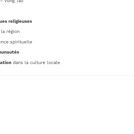
 – Vung Tàu
ues religieuses
la région
ence spirituelle
unautés
ation
dans la culture locale