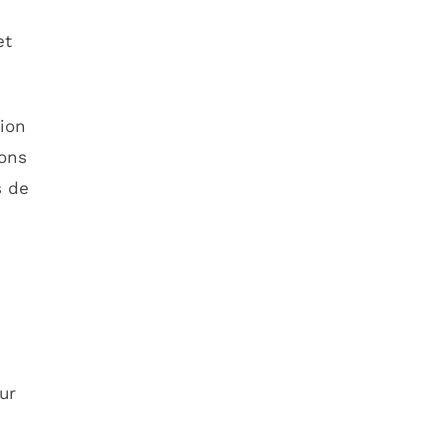
et
tion
ions
s de
ur