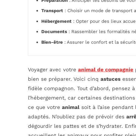
Préparation
: Anticiper les besoins de vot
Transport
: Choisir un mode de transport 
Hébergement
: Opter pour des lieux accue
Documents
: Rassembler les formalités né
Bien-être
: Assurer le confort et la sécuri
Voyager avec votre
animal de compagnie
p
bien se préparer. Voici cinq
astuces
essen
fidèle compagnon. Tout d’abord, pensez à 
l’hébergement, car certaines destinations 
ce que votre
animal
soit à l’aise pendant
adaptés. N’oubliez pas de prévoir des
arr
dégourdir les pattes et de s’hydrater. Enf
accueillent les animaux pour profiter p