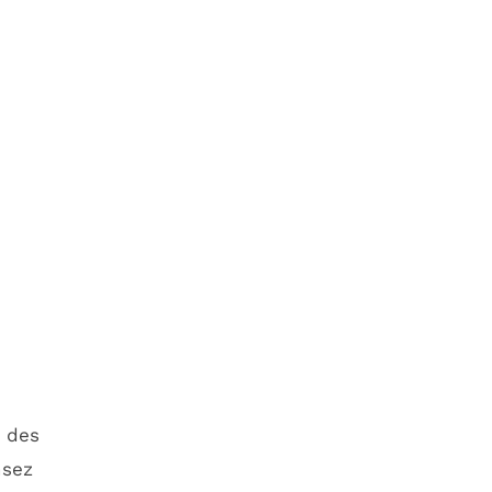
e des
nsez