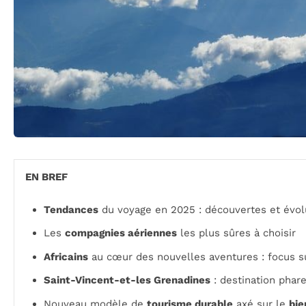
EN BREF
Tendances
du voyage en 2025 : découvertes et évol
Les
compagnies aériennes
les plus sûres à choisir
Africains
au cœur des nouvelles aventures : focus su
Saint-Vincent-et-les Grenadines
: destination phar
Nouveau modèle de
tourisme durable
axé sur le
bie