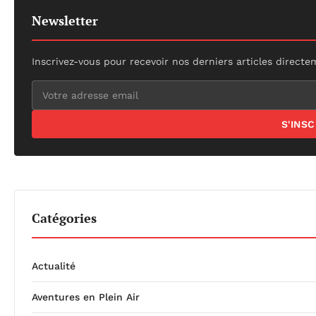
Newsletter
Inscrivez-vous pour recevoir nos derniers articles directe
S'INS
Catégories
Actualité
Aventures en Plein Air