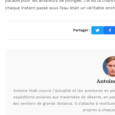
paradis pour les amateurs de plongée. J’ai eu la chance
chaque instant passé sous l’eau était un véritable en
Partager :
Antoin
Antoine Noël couvre l’actualité et les aventures en pl
expéditions polaires aux traversées de déserts, en p
des sentiers de grande distance. Il s’attache à restituer
propres à chaque 