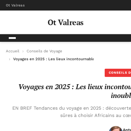
Ot Valreas
Ot Valreas
Accueil
Conseils de Voyage
Voyages en 2025 : Les lieux incontournables à explorer pour u
CONSEILS D
Voyages en 2025 : Les lieux inconto
inoubl
EN BREF Tendances du voyage en 2025 : découvertes
sûres à choisir Africains au c
Ant