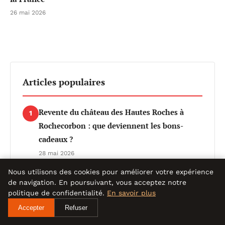
26 mai 2026
Articles populaires
Revente du château des Hautes Roches à
1
Rochecorbon : que deviennent les bons-
cadeaux ?
28 mai 2026
Nous utilisons des cookies pour améliorer votre expérience
Gastronomie à Biarritz : Découvrez Pluma, la
2
de navigation. En poursuivant, vous acceptez notre
nouvelle adresse branchée du Café où l’on
politique de confidentialité.
En savoir plus
savoure les plats à mains nues
Accepter
Refuser
27 mai 2026