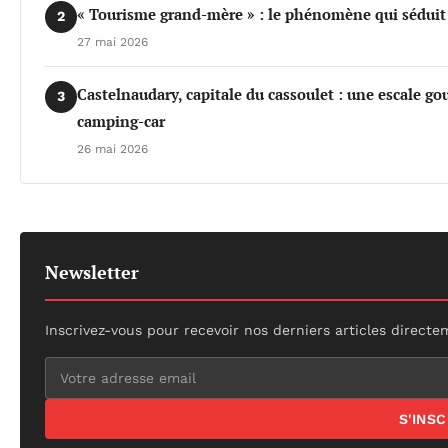
« Tourisme grand-mère » : le phénomène qui séduit d
2
27 mai 2026
Castelnaudary, capitale du cassoulet : une escale 
3
camping-car
26 mai 2026
Newsletter
Inscrivez-vous pour recevoir nos derniers articles directe
S'INS