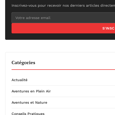
Inscrivez-vous pour recevoir nos derniers articles directe
S'INS
Catégories
Actualité
Aventures en Plein Air
Aventures et Nature
Conseils Pratiques