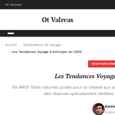
Ot Valreas
Ot Valreas
Accueil
Destinations de Voyage
Les Tendances Voyage à Anticiper en 2025
DESTINATIONS
Les Tendances Voyage
EN BREF Sites naturels prisés pour la chasse aux a
des réserves spécialement dédiées 
Basti
6 janv