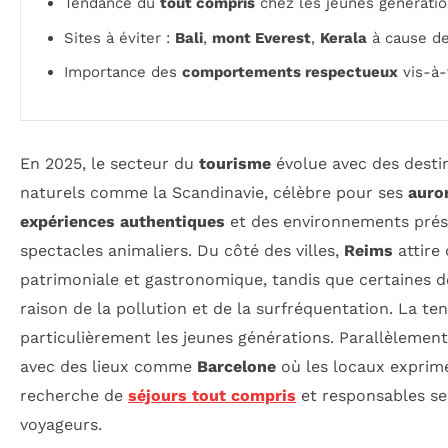
Tendance du
tout compris
chez les jeunes générati
Sites à éviter :
Bali
,
mont Everest
,
Kerala
à cause d
Importance des
comportements respectueux
vis-à-
En 2025, le secteur du
tourisme
évolue avec des desti
naturels comme la Scandinavie, célèbre pour ses
auro
expériences authentiques
et des environnements préser
spectacles animaliers. Du côté des villes,
Reims
attire 
patrimoniale et gastronomique, tandis que certaines
raison de la pollution et de la surfréquentation. La t
particulièrement les jeunes générations. Parallèlemen
avec des lieux comme
Barcelone
où les locaux exprimen
recherche de
séjours tout compris
et responsables s
voyageurs.