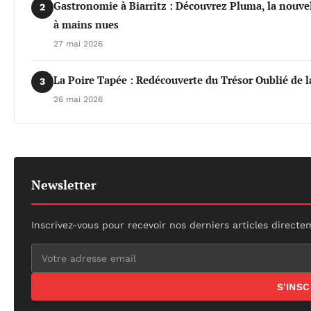
Gastronomie à Biarritz : Découvrez Pluma, la nouvel
2
à mains nues
27 mai 2026
La Poire Tapée : Redécouverte du Trésor Oublié de l
3
26 mai 2026
Newsletter
Inscrivez-vous pour recevoir nos derniers articles directe
S'INS