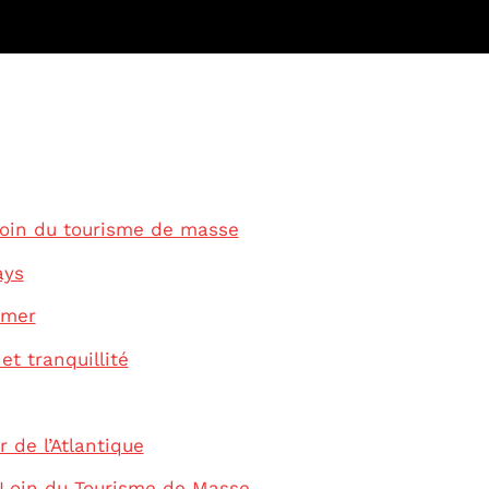
 loin du tourisme de masse
ays
 mer
et tranquillité
 de l’Atlantique
 Loin du Tourisme de Masse