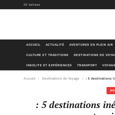
Ot Valreas
ACCUEIL
ACTUALITÉ
AVENTURES EN PLEIN AIR
CULTURE ET TRADITIONS
DESTINATIONS DE VOYA
INSOLITE ET EXPÉRIENCES
TRANSPORT
VOYAGE
Accueil
Destinations de Voyage
: 5 destinations 
DE
: 5 destinations in