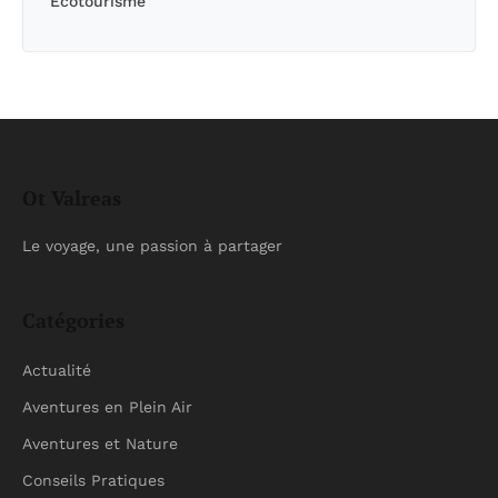
Écotourisme
Ot Valreas
Le voyage, une passion à partager
Catégories
Actualité
Aventures en Plein Air
Aventures et Nature
Conseils Pratiques